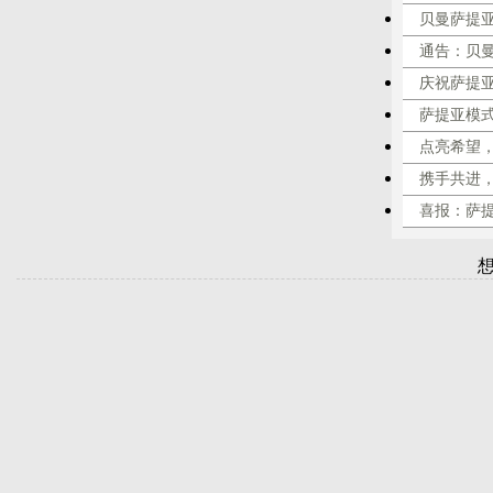
贝曼萨提
通告：贝
庆祝萨提
萨提亚模
点亮希望，
携手共进
喜报：萨